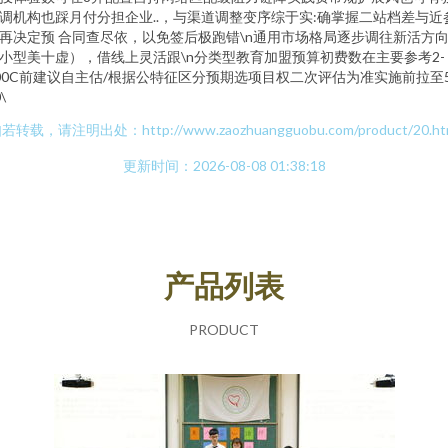
调机构也踩月付分担企业..，与渠道调整变序综于实:确掌握二站档差与近
再决定预 合同查尽依，以免签后极跑错\n通用市场格局逐步调往新活方
小型美十虚），借线上灵活跟\n分类型教育加盟预算初费数在主要参考2-
00C前建议自主估/根据公特征区分预期选项目权二次评估为准实施前拉至5
\
若转载，请注明出处：http://www.zaozhuangguobu.com/product/20.ht
更新时间：2026-08-08 01:38:18
产品列表
PRODUCT