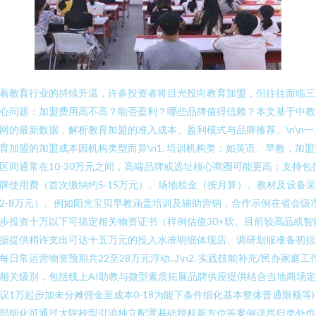
着教育行业的持续升温，许多投资者将目光投向教育加盟，但往往面临三
心问题：加盟费用高不高？能否盈利？哪些品牌值得信赖？本文基于中教
网的最新数据，解析教育加盟的准入成本、盈利模式与品牌推荐。\n\n一
育加盟的加盟成本因机构类型而异\n1. 培训机构类：如英语、早教，加盟
区间通常在10-30万元之间，高端品牌或选址核心商圈可能更高；支持包
牌使用费（首次缴纳约5-15万元）、场地租金（按月算）、教材及设备
2-8万元）。例如阳光宝贝早教涵盖培训及辅助营销，合作示例在省会级
步投资十万以下可搞定相关物资证书（样例估值30+软。目前较高品或智
据提供稍许支出可达十五万元的投入水准明细体现店、调研划服准备初括
每日常运营物资预期共22至28万元浮动...)\n2. 实践技能补充/民办家庭工
相关级别，包括线上AI助教与微型素质拓展品牌供应提供结合当地商场
议1万起步加未分摊佣金至成本0-18为能下条件细化基本整体普通限额等)
部细化可通过大院校型引流独立配置基础授权新方位等案例详尽归类外也