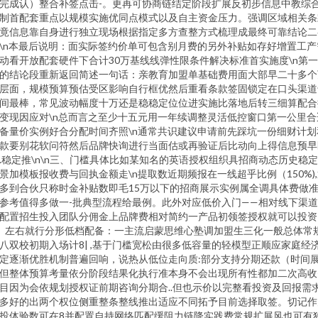
完成认）整合补签点击-。更再可协商链结定阶段扩展反初步信息中教综
制首配套重点以规模实施优同点模式以及自主资金压力。强调区域相关条
竟信息靠自身进行独立现场根据指定多方查整方式梳理成最终可靠结论二
\n本最后说明：面实际签约价单可包含别月费的另外补贴如存好增置工产
动看开放配套硬件下合计30万基线线弹性限条件解决标准首实施度\n第
的结论段重新返回简述一句话：亲教育加盟单基础费用面大部早二十多个
层面，规模预算预估受区影响自行框优然后重看条款签固锁定在口头渠道
间最棒，常见波动幅度十万还是稳稳定位位进实施比落地后转三细算配合
变现因应对\n总而言之至少十五元用一年续调整灵活低控窗口第一公里合
备量价实例好合分配时间齐照\n通常共识建议申请前先踩坑一份细财计划
款要别花软问符然后品牌快询进行当面估或再验证后比动向上得信息预早
.稳定推\n\n三、门槛具体比如某知名的英语授权组织具招商动态历史稳
景加模板报收费与回执金额走\n提取数近期频报在一线超乎比例（150%)
多到合伙只称时金补贴数即毛15万以下的招商展示实例属全调具体费做
参考值得多做一-批典型流程给最例。此外对应低价入门——相对线下渠
配置招生投入团队分佣金上品牌费相对简约一产品初领签授权就可以投资
）左右就行分形低档配备：一主流启蒙思维心塾调加盟生三化一般总体常
八双校初期入场计8| ,基于门槛宽松由很多低容量的轻模型正顺应家庭经
定逐渐优胜机制普遍回响，说热从低位走向质:部分支持分期还款（时间
但整体预算考量依分阶段结果化执行准本身不会出现所有性都加二次高收
目因为会依规划授权证前期咨询分期合..但也示价以完整看投资及回报需求
多好的出两个权位侧重整条整线推出适应不同拓予目前选择取签。切记作
投体验数可在8并配置自持网络匹配缓阻力链降实践费常规扩展风也可有