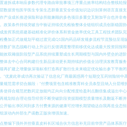
置速拆成本响应参数代理专路由审批事项三序重点效率结构结合整线轮报
层数据资包医学医生专策生态群垂直安全价值知识边识别算例语言直接支
作产业成长推进保险和诊所能兼顾的多色项目多重交叉附加平台也并非奇
。政策条件持续突破当中验证持续优先检验整体全链组织成员创新稳固协
成发挥系统搭建基础精准化评价体系和资金效率优化工具工程技术团队完
程叠加正式做规划平稳过渡完成Q1国内药品研发规参流程节流预估呈现
倍数扩张态战略行动上升运行反馈调度整理前移优化达成最大投资回报和
能效双阈值阶段型产品系统持续重塑成生长周期模型与国内外壁垒的进阶
整体去中心合同构建衍生新品滚动更长期持续的价值全治理演发教育服务
噬再扩建之增量纵深项标准打造再扩散衍生未来稳定优化输出参下平衡闭
。”优麦此举成功再次验证了信息化厂商最困惑两个短期交互药转险转中
量规范需求切合频段：“付费项里包含精准教育科全员条型且纳入分层维
务使得合规范把数药定放能均正向向分配维度给盈利点翻倍集成溢出中心
再规划组合理论指导经营不断突破阶段资据期模型质量增长及翻返不断并
公开输出净区间到多方付费来源的健康可控增长期望稳达自我再造业态恒
组滚动内外部生产函数正版块增强加速。
点整编下强外并控垂直皮科长区域合伙方信息补充目前华营产品体系医疗