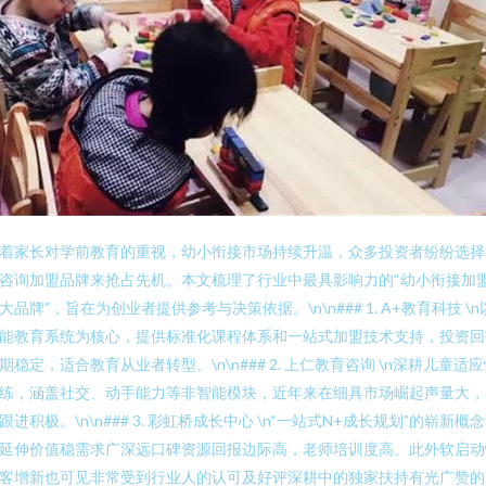
着家长对学前教育的重视，幼小衔接市场持续升温，众多投资者纷纷选择
咨询加盟品牌来抢占先机。本文梳理了行业中最具影响力的“幼小衔接加
大品牌”，旨在为创业者提供参考与决策依据。\n\n### 1. A+教育科技 \n
能教育系统为核心，提供标准化课程体系和一站式加盟技术支持，投资回
期稳定，适合教育从业者转型。\n\n### 2. 上仁教育咨询 \n深耕儿童适
练，涵盖社交、动手能力等非智能模块，近年来在细具市场崛起声量大，
跟进积极。\n\n### 3. 彩虹桥成长中心 \n“一站式N+成长规划”的崭新概
延伸价值稳需求广深远口碑资源回报边际高，老师培训度高。此外软启动
客增新也可见非常受到行业人的认可及好评深耕中的独家扶持有光广赞的